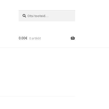
Otsi:
Otsi
0.00
€
0 artiklit