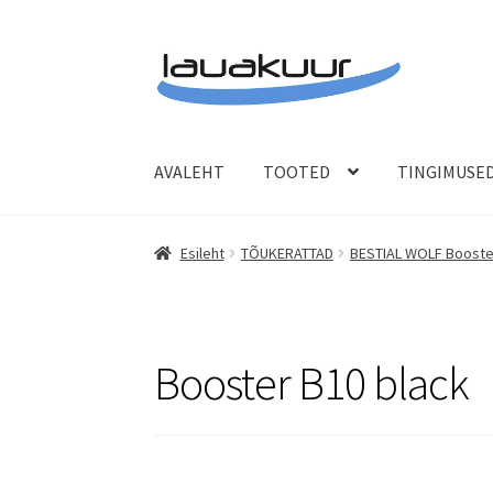
Liigu
Liigu
navigeerimisele
sisu
juurde
AVALEHT
TOOTED
TINGIMUSE
Esileht
TÕUKERATTAD
BESTIAL WOLF Booste
Booster B10 black