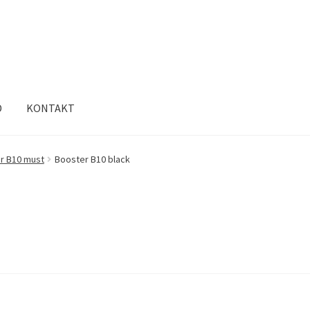
D
KONTAKT
r B10 must
Booster B10 black